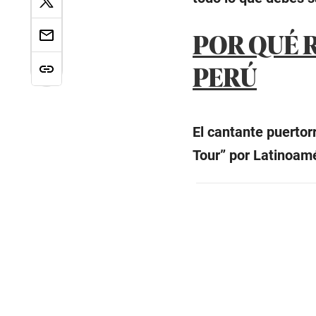
POR QUÉ 
PERÚ
El cantante puerto
Tour” por Latinoam