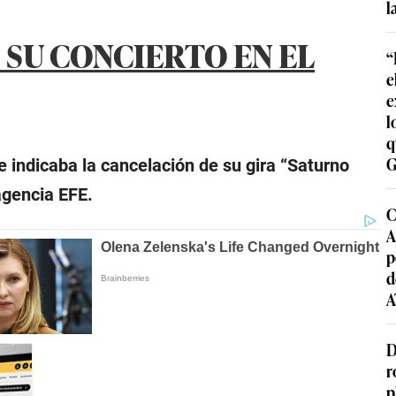
l
SU CONCIERTO EN EL
“
e
e
l
q
G
e indicaba la cancelación de su gira “Saturno
agencia EFE.
C
A
p
d
A
D
r
p