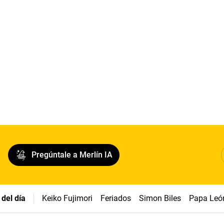
Pregúntale a Merlín IA
del día
Keiko Fujimori
Feriados
Simon Biles
Papa Leó