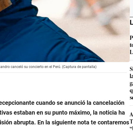
L
P
t
L
S
jandro canceló su concierto en el Perú. (Captura de pantalla)
l
g
q
s
ecepcionante cuando se anunció la cancelación
tivas estaban en su punto máximo, la noticia ha
A
T
sión abrupta. En la siguiente nota te contaremos
“