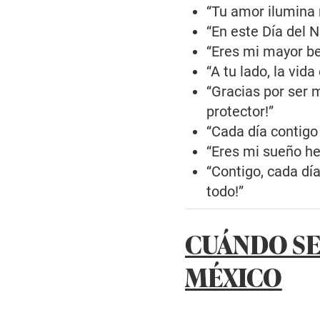
“Tu amor ilumina m
“En este Día del N
“Eres mi mayor ben
“A tu lado, la vid
“Gracias por ser 
protector!”
“Cada día contigo 
“Eres mi sueño hec
“Contigo, cada día
todo!”
CUÁNDO SE
MÉXICO