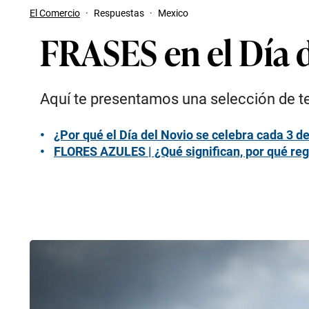
El Comercio
·
Respuestas
·
Mexico
FRASES en el Día d
Aquí te presentamos una selección de tex
¿Por qué el Día del Novio se celebra cada 3 d
FLORES AZULES | ¿Qué significan, por qué rega