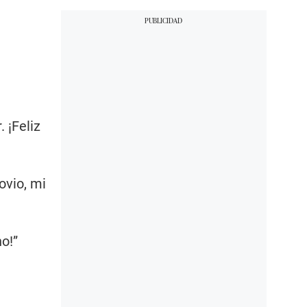
 ¡Feliz
ovio, mi
o!”