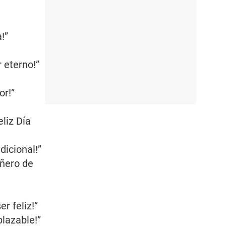
!”
 eterno!”
or!”
liz Día
dicional!”
añero de
r feliz!”
plazable!”