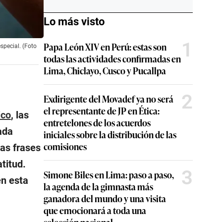
Lo más visto
1
Papa León XIV en Perú: estas son
special. (Foto
todas las actividades confirmadas en
Lima, Chiclayo, Cusco y Pucallpa
2
Exdirigente del Movadef ya no será
el representante de JP en Ética:
ico
, las
entretelones de los acuerdos
ada
iniciales sobre la distribución de las
comisiones
las frases
titud.
3
Simone Biles en Lima: paso a paso,
en esta
la agenda de la gimnasta más
ganadora del mundo y una visita
que emocionará a toda una