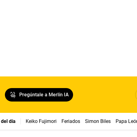
Pregúntale a Merlín IA
del día
Keiko Fujimori
Feriados
Simon Biles
Papa Leó