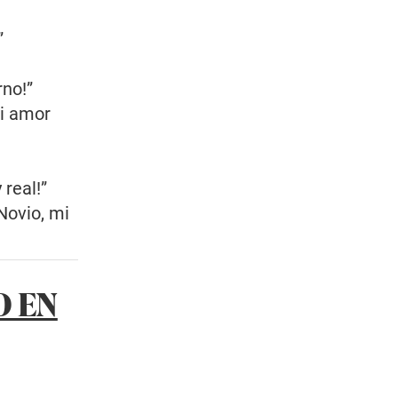
”
rno!”
mi amor
 real!”
Novio, mi
O EN