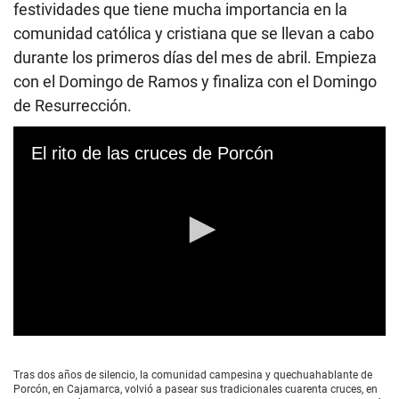
festividades que tiene mucha importancia en la
comunidad católica y cristiana que se llevan a cabo
durante los primeros días del mes de abril. Empieza
con el Domingo de Ramos y finaliza con el Domingo
de Resurrección.
El rito de las cruces de Porcón
0
s
e
Tras dos años de silencio, la comunidad campesina y quechuahablante de
c
Porcón, en Cajamarca, volvió a pasear sus tradicionales cuarenta cruces, en
o