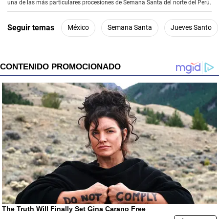
una de las más particulares procesiones de Semana Santa del norte del Perú.
n
d
s
Seguir temas
México
Semana Santa
Jueves Santo
o
f
1
m
i
n
u
t
e
,
3
9
s
e
c
o
n
d
s