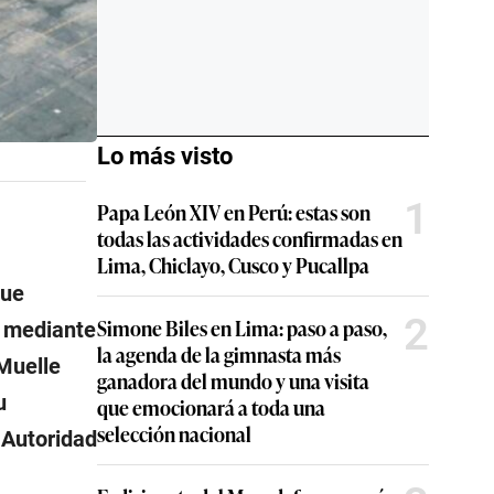
Lo más visto
1
Papa León XIV en Perú: estas son
todas las actividades confirmadas en
Lima, Chiclayo, Cusco y Pucallpa
ue
2
Simone Biles en Lima: paso a paso,
e mediante
la agenda de la gimnasta más
Muelle
ganadora del mundo y una visita
u
que emocionará a toda una
selección nacional
 Autoridad