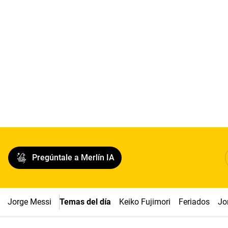
Pregúntale a Merlín IA
Jorge Messi
Temas del día
Keiko Fujimori
Feriados
Jo