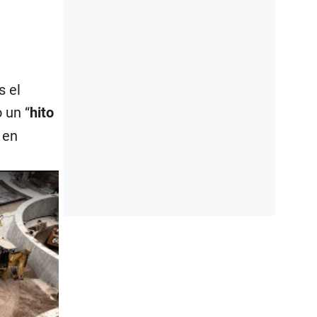
s el
 un “
hito
 en