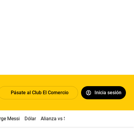
Pásate al Club El Comercio
Inicia sesión
rge Messi
Dólar
Alianza vs Sport Boys
Papa León XIV
Co