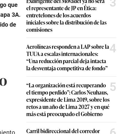
3
Exdirigente del Movadef ya no será
rgo que
el representante de JP en Ética:
tapa 3A.
entretelones de los acuerdos
iniciales sobre la distribución de las
ido de
comisiones
4
Aerolíneas responden a LAP sobre la
TUUA a escalas internacionales:
“Una reducción parcial deja intacta
la desventaja competitiva de fondo”
DO
5
“La organización está recuperando
el tiempo perdido”: Carlos Neuhaus,
expresidente de Lima 2019, sobre los
retos a un año de Lima 2027 y en qué
más está preocupado el Gobierno
6
Carril bidireccional del corredor
miento