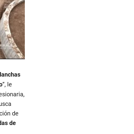
planchas
o
”, le
esionaria,
busca
ción de
das de