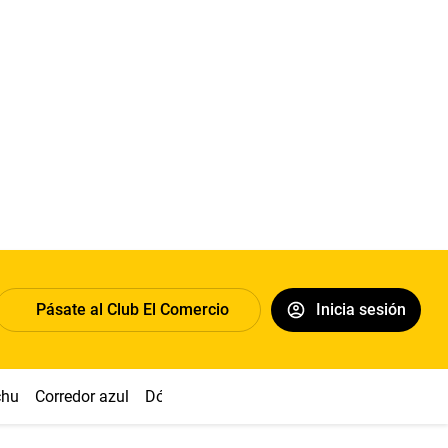
Pásate al Club El Comercio
Inicia sesión
chu
Corredor azul
Dólar
Congreso
Nasca
Acuña
Toled