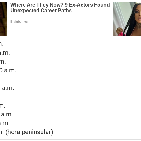
m.
a.m.
.m.
0 a.m.
.
 a.m.
.m.
 a.m.
a.m.
. (hora peninsular)