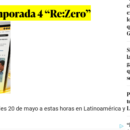
e
emporada 4 “Re:Zero”
e
l
q
G
S
l
g
q
s
P
t
L
oles 20 de mayo a estas horas en Latinoamérica y
“