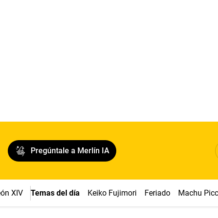
Pregúntale a Merlín IA
ón XIV
Temas del día
Keiko Fujimori
Feriado
Machu Pic