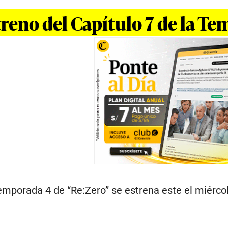
treno del Capítulo 7 de la T
 temporada 4 de “Re:Zero” se estrena este el miérc