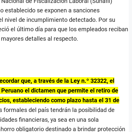
Nacional de Fiscalización Laboral (Sunafil)
zo establecido se exponen a sanciones
l nivel de incumplimiento detectado. Por su
eció el último día para que los empleados reciban
 mayores detalles al respecto.
cordar que, a través de la Ley n.º 32322, el
l Peruano el dictamen que permite el retiro de
cios, estableciendo como plazo hasta el 31 de
 formales del país tendrán la posibilidad de
idades financieras, ya sea en una sola
horro obligatorio destinado a brindar protección