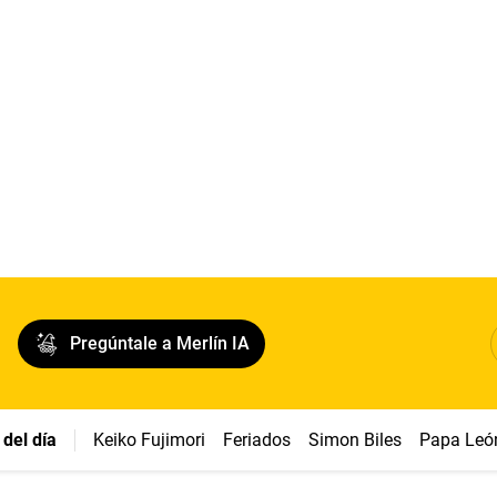
Pregúntale a Merlín IA
del día
Keiko Fujimori
Feriados
Simon Biles
Papa Leó