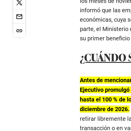
los meses de noviem
informó que las em
económicas, cuya s
parte, el Ministeri
su primer beneficio
¿CUÁNDO S
Antes de mencionar 
Ejecutivo promulgó 
hasta el 100 % de l
diciembre de 2026.
retirar libremente 
transacción o en va