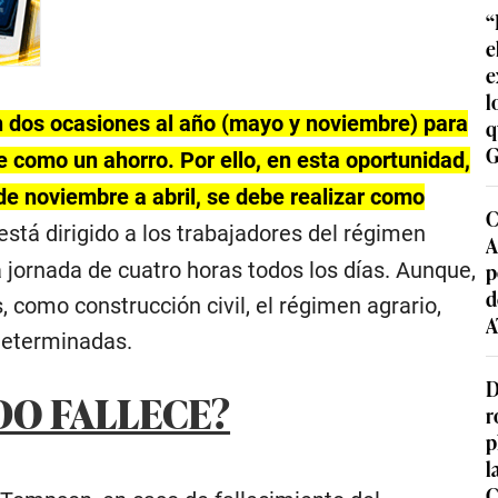
“
e
e
l
n dos ocasiones al año (mayo y noviembre) para
q
G
 como un ahorro. Por ello, en esta oportunidad,
de noviembre a abril, se debe realizar como
C
stá dirigido a los trabajadores del régimen
A
p
 jornada de cuatro horas todos los días. Aunque,
d
como construcción civil, el régimen agrario,
A
 determinadas.
D
DO FALLECE?
r
p
l
C