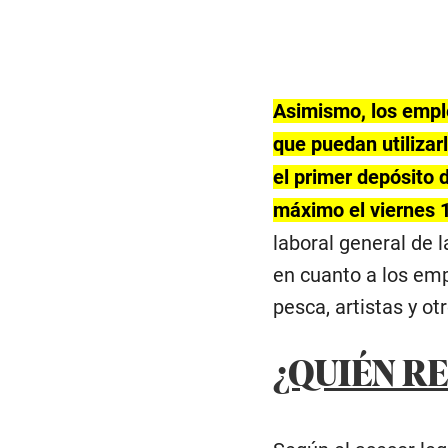
Asimismo, los emple
que puedan utilizar
el primer depósito 
máximo el viernes 
laboral general de 
en cuanto a los emp
pesca, artistas y o
¿QUIÉN RE