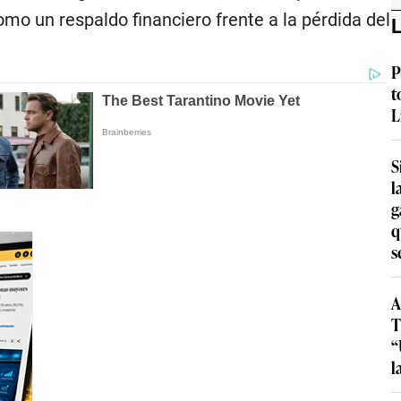
o un respaldo financiero frente a la pérdida del
L
P
t
L
S
l
g
q
s
A
T
“
l