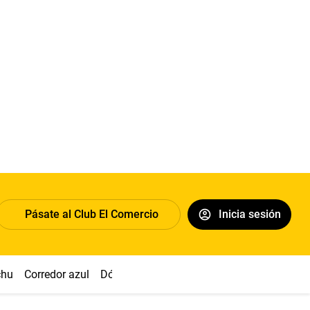
Pásate al Club El Comercio
Inicia sesión
chu
Corredor azul
Dólar
Congreso
Nasca
Acuña
Toled