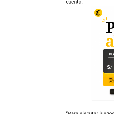
cuenta.
“Para ejecutar jueg