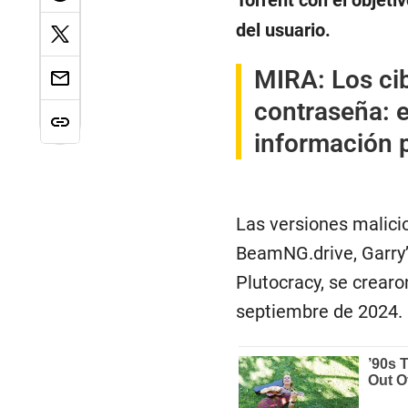
Torrent con el objeti
del usuario.
MIRA
:
Los ci
contraseña: e
información 
Las versiones malici
BeamNG.drive, Garry
Plutocracy, se crear
septiembre de 2024.