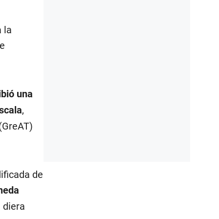
 la
de
ibió una
escala
,
 (GreAT)
ificada de
oneda
e diera