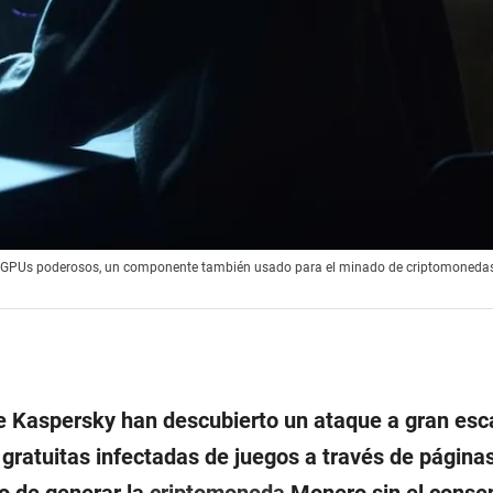
er GPUs poderosos, un componente también usado para el minado de criptomoneda
e Kaspersky han descubierto un ataque a gran esc
gratuitas infectadas de juegos a través de página