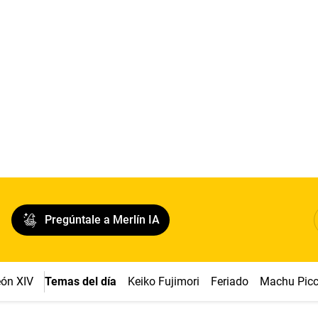
Pregúntale a Merlín IA
ón XIV
Temas del día
Keiko Fujimori
Feriado
Machu Pic