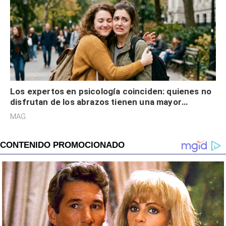
Los expertos en psicología coinciden: quienes no
disfrutan de los abrazos tienen una mayor
sensibilidad a los estímulos físicos y no es por
MAG.
desinterés