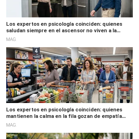
Los expertos en psicología coinciden: quienes
saludan siempre en el ascensor no viven a la
defensiva y tienen apertura social
MAG.
Los expertos en psicología coinciden: quienes
mantienen la calma en la fila gozan de empatía
cognitiva, gratitud y no solo tienen autocontrol
MAG.