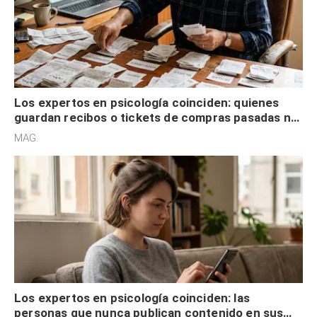
Los expertos en psicología coinciden: quienes
guardan recibos o tickets de compras pasadas no
son acumuladores, sino que tienen necesidad de
MAG.
control
Los expertos en psicología coinciden: las
personas que nunca publican contenido en sus