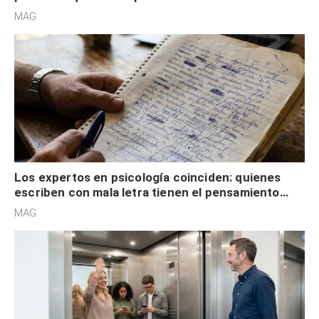
redes sociales no pretenden buscar validación
MAG.
externa
Los expertos en psicología coinciden: quienes
escriben con mala letra tienen el pensamiento
acelerado y no lo hacen por desinterés
MAG.