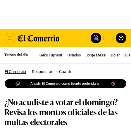
Temas del día
Keiko Fujimori
Feriados
Jorge Messi
Dólar
Ali
El Comercio
·
Respuestas
·
Cuanto
Añadir El Comercio como fuente preferida en
¿No acudiste a votar el domingo?
Revisa los montos oficiales de las
multas electorales