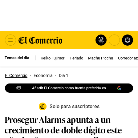
Temas del día
Keiko Fujimori
Feriado
Machu Picchu
Corredor az
El Comercio
·
Economia
·
Dia 1
Añadir El Comercio como fuente preferida en
Solo para suscriptores
Prosegur Alarms apunta a un
crecimiento de doble dígito este