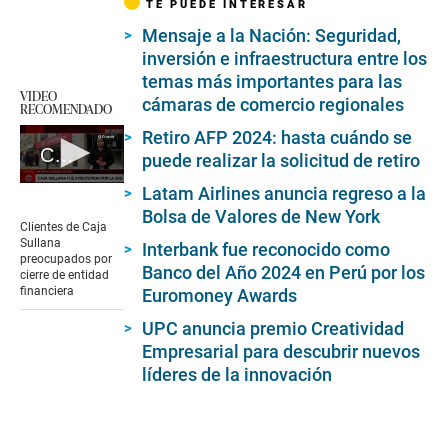
TE PUEDE INTERESAR
Mensaje a la Nación: Seguridad,
inversión e infraestructura entre los
temas más importantes para las
VIDEO
cámaras de comercio regionales
RECOMENDADO
Retiro AFP 2024: hasta cuándo se
Caja Sullana es intervenida por la SBS
puede realizar la solicitud de retiro
0
Latam Airlines anuncia regreso a la
seconds
Bolsa de Valores de New York
of
Clientes de Caja
7
Sullana
Interbank fue reconocido como
minutes,
preocupados por
40
Banco del Año 2024 en Perú por los
cierre de entidad
seconds
financiera
Euromoney Awards
UPC anuncia premio Creatividad
Empresarial para descubrir nuevos
líderes de la innovación