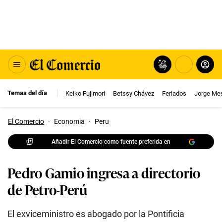
Temas del día
Keiko Fujimori
Betssy Chávez
Feriados
Jorge Me
El Comercio
·
Economia
·
Peru
Añadir El Comercio como fuente preferida en
Pedro Gamio ingresa a directorio
de Petro-Perú
El exviceministro es abogado por la Pontificia