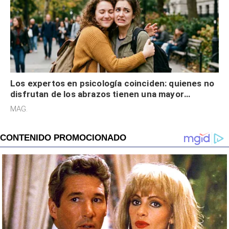
Los expertos en psicología coinciden: quienes no
disfrutan de los abrazos tienen una mayor
sensibilidad a los estímulos físicos y no es por
MAG.
desinterés