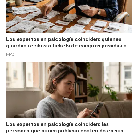
Los expertos en psicología coinciden: quienes
guardan recibos o tickets de compras pasadas no
son acumuladores, sino que tienen necesidad de
MAG.
control
Los expertos en psicología coinciden: las
personas que nunca publican contenido en sus
redes sociales no pretenden buscar validación