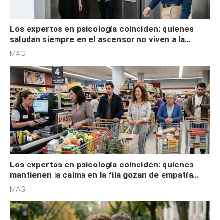
Los expertos en psicología coinciden: quienes
saludan siempre en el ascensor no viven a la
defensiva y tienen apertura social
MAG.
Los expertos en psicología coinciden: quienes
mantienen la calma en la fila gozan de empatía
cognitiva, gratitud y no solo tienen autocontrol
MAG.