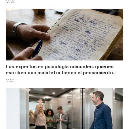
MAG.
externa
Los expertos en psicología coinciden: quienes
escriben con mala letra tienen el pensamiento
acelerado y no lo hacen por desinterés
MAG.