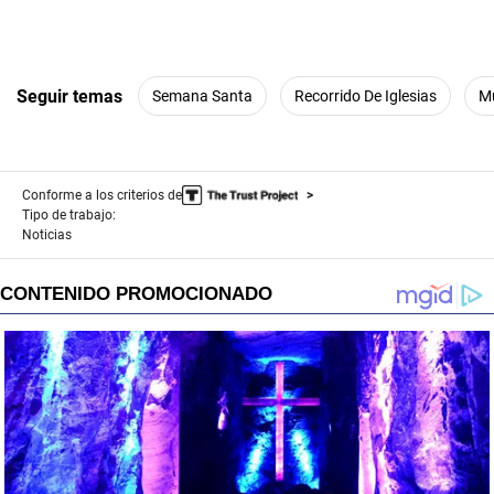
Seguir temas
Semana Santa
Recorrido De Iglesias
Mu
Conforme a los criterios de
Tipo de trabajo:
Noticias