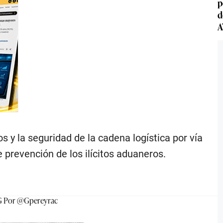
p
d
A
s y la seguridad de la cadena logística por vía
e prevención de los ilícitos aduaneros.
G
Por
@Gpereyrac