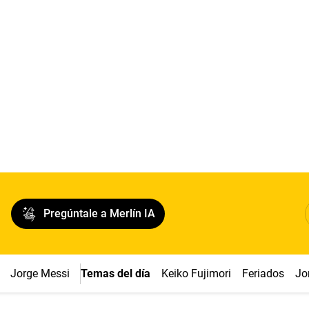
Pregúntale a Merlín IA
Jorge Messi
Temas del día
Keiko Fujimori
Feriados
Jo