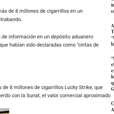
i
c
s de 8 millones de cigarrillos en un
ontrabando.
A
T
is de información en un depósito aduanero
“
l
que habían sido declaradas como "cintas de
“
e
e
l
q
 de 8 millones de cigarrillos Lucky Strike, que
G
uerdo con la Sunat, el valor comercial aproximado
C
A