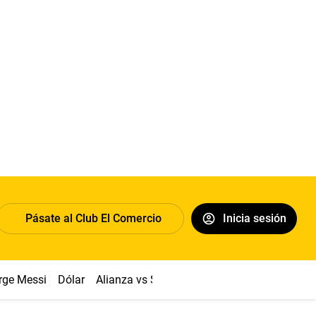
Pásate al Club El Comercio
Inicia sesión
rge Messi
Dólar
Alianza vs Sport Boys
Papa León XIV
Co