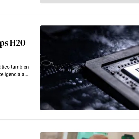
ips H20
iático también
eligencia a...