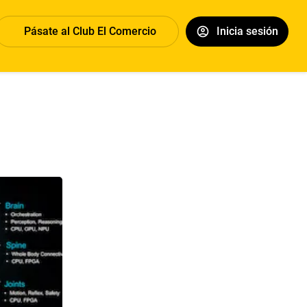
Pásate al Club El Comercio
Inicia sesión