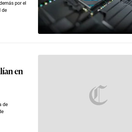
además por el
d de
lían en
a de
de