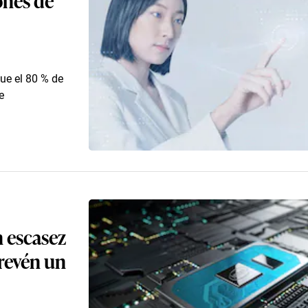
ue el 80 % de
e
 escasez
revén un