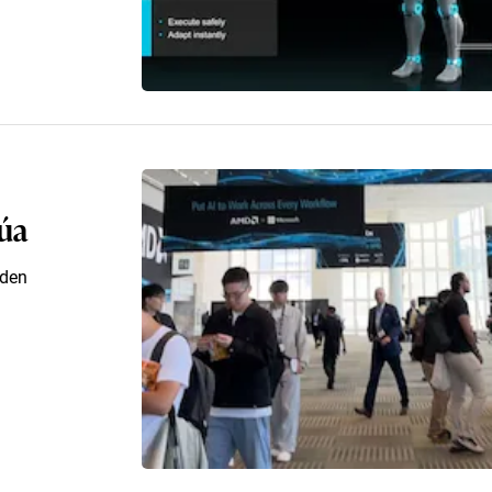
túa
nden