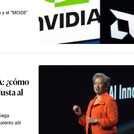
 y el “MI308”
IA: ¿cómo
justa al
liega
alento allí