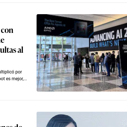
a con
ue
ultas al
ltiplicó por
t es mejor,...
ones de