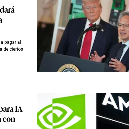
edará
a
 a pagar al
a de ciertos
para IA
a con