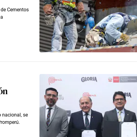
ia de Cementos
 a
ión
 nacional, se
Promperú.