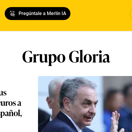
Pregúntale a Merlín IA
Grupo Gloria
us
uros a
spañol,