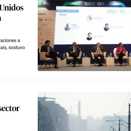
 Unidos
a
raciones a
aís, sostuvo
sector