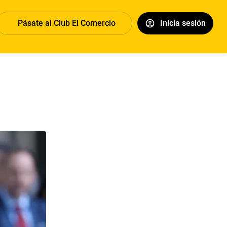
Pásate al Club El Comercio
Inicia sesión