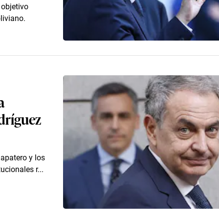
objetivo
liviano.
a
odríguez
apatero y los
ucionales r...