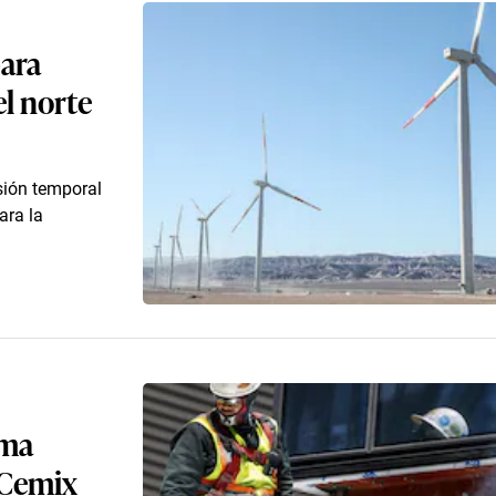
para
el norte
sión temporal
ara la
rma
 Cemix