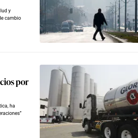
lud y
 de cambio
cios por
ica, ha
eraciones”