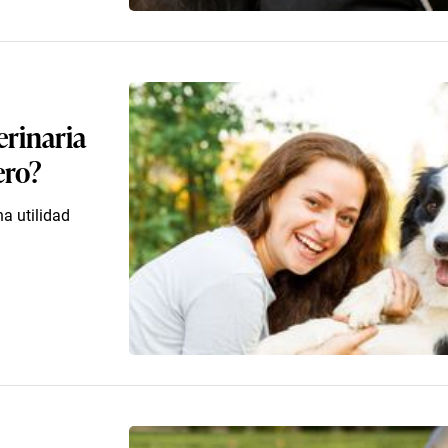
erinaria
ero?
a utilidad