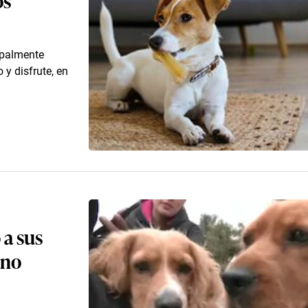
ipalmente
y disfrute, en
 a sus
 no