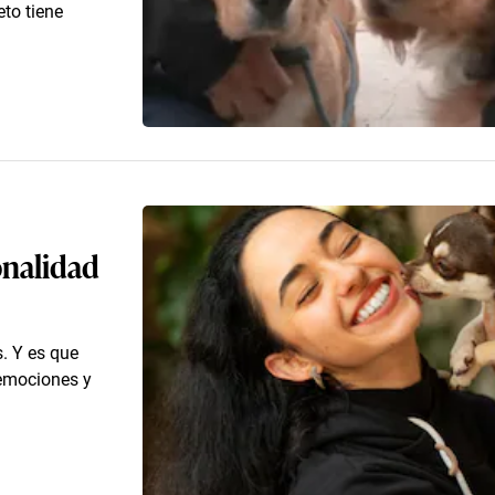
eto tiene
onalidad
. Y es que
 emociones y