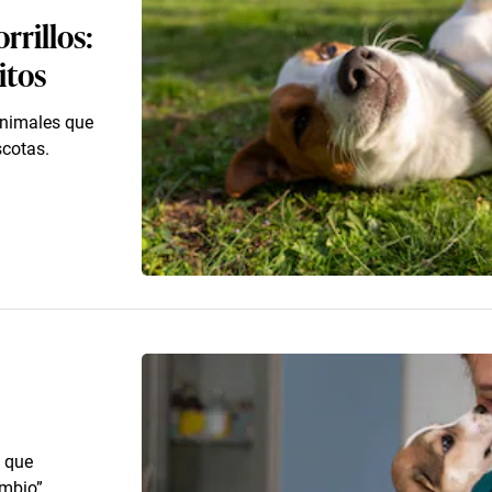
rillos:
itos
animales que
cotas.
 que
mbio”.