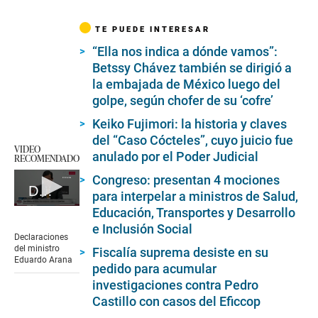
TE PUEDE INTERESAR
“Ella nos indica a dónde vamos”:
Betssy Chávez también se dirigió a
la embajada de México luego del
golpe, según chofer de su ‘cofre’
Keiko Fujimori: la historia y claves
del “Caso Cócteles”, cuyo juicio fue
VIDEO
anulado por el Poder Judicial
RECOMENDADO
Congreso: presentan 4 mociones
Declaraciones del ministro Eduardo Arana
para interpelar a ministros de Salud,
0
Educación, Transportes y Desarrollo
seconds
e Inclusión Social
of
Declaraciones
3
del ministro
Fiscalía suprema desiste en su
minutes,
Eduardo Arana
pedido para acumular
13
seconds
investigaciones contra Pedro
Castillo con casos del Eficcop