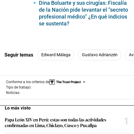
Dina Boluarte y sus cirugías: Fiscalía
de la Nación pide levantar el “secreto
profesional médico” ¿En qué indicios
se sustenta?
Seguir temas
Edward Málaga
Gustavo Adrianzén
Av
Conforme a los criterios de
Tipo de trabajo:
Noticias
Lo más visto
1
Papa León XIV en Perú: estas son todas las actividades
confirmadas en Lima, Chiclayo, Cusco y Pucallpa