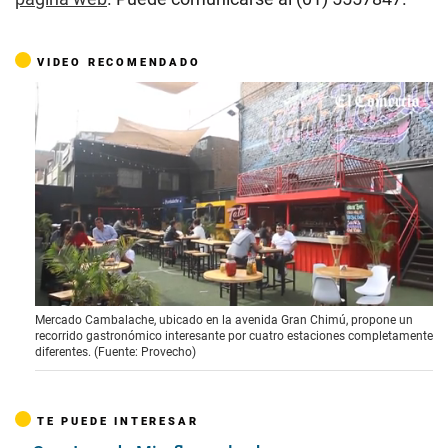
VIDEO RECOMENDADO
0
Mercado Cambalache, ubicado en la avenida Gran Chimú, propone un
s
recorrido gastronómico interesante por cuatro estaciones completamente
e
diferentes. (Fuente: Provecho)
c
o
n
d
TE PUEDE INTERESAR
s
o