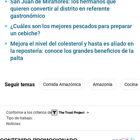
San Juan de Miraflores: los hermanos que
f
2
quieren convertir al distrito en referente
m
gastronómico
i
n
¿Cuáles son los mejores pescados para preparar
u
un cebiche?
t
e
s
Mejora el nivel del colesterol y hasta es aliado en
,
la repostería: conoce los grandes beneficios de la
3
palta
0
s
e
c
o
n
Seguir temas
Comida Amazónica
Amazonía
Cocina
d
s
Conforme a los criterios de
Tipo de trabajo:
Noticias