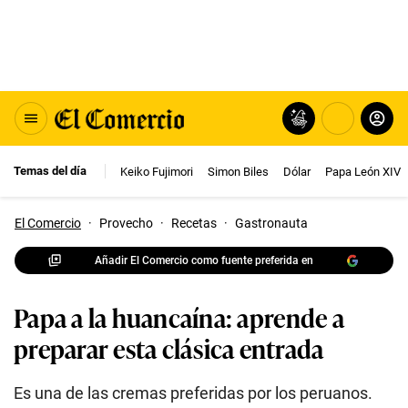
Temas del día
Keiko Fujimori
Simon Biles
Dólar
Papa León XIV
El Comercio
·
Provecho
·
Recetas
·
Gastronauta
Añadir El Comercio como fuente preferida en
Papa a la huancaína: aprende a
preparar esta clásica entrada
Es una de las cremas preferidas por los peruanos.