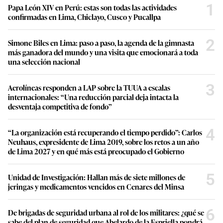
1
Papa León XIV en Perú: estas son todas las actividades
confirmadas en Lima, Chiclayo, Cusco y Pucallpa
2
Simone Biles en Lima: paso a paso, la agenda de la gimnasta
más ganadora del mundo y una visita que emocionará a toda
una selección nacional
3
Aerolíneas responden a LAP sobre la TUUA a escalas
internacionales: “Una reducción parcial deja intacta la
desventaja competitiva de fondo”
4
“La organización está recuperando el tiempo perdido”: Carlos
Neuhaus, expresidente de Lima 2019, sobre los retos a un año
de Lima 2027 y en qué más está preocupado el Gobierno
5
Unidad de Investigación: Hallan más de siete millones de
jeringas y medicamentos vencidos en Cenares del Minsa
6
De brigadas de seguridad urbana al rol de los militares: ¿qué se
sabe del plan de seguridad que Abelardo de la Espriella pondrá