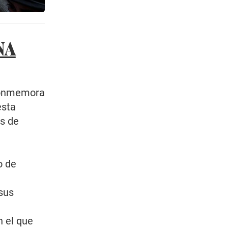
NA
 Conmemora
esta
es de
a
o de
 sus
 el que