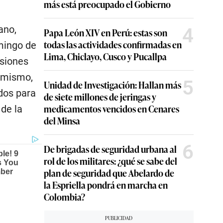
más está preocupado el Gobierno
ano,
4
Papa León XIV en Perú: estas son
todas las actividades confirmadas en
mingo de
Lima, Chiclayo, Cusco y Pucallpa
esiones
simismo,
5
Unidad de Investigación: Hallan más
dos para
de siete millones de jeringas y
medicamentos vencidos en Cenares
de la
del Minsa
6
De brigadas de seguridad urbana al
rol de los militares: ¿qué se sabe del
plan de seguridad que Abelardo de
la Espriella pondrá en marcha en
Colombia?