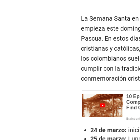
La Semana Santa en C
empieza este domingo
Pascua. En estos día
cristianas y católica
los colombianos suel
cumplir con la tradic
conmemoración cristi
24 de marzo:
inic
25 de marzo:
Lun