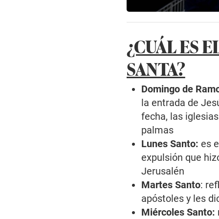
¿CUÁL ES E
SANTA?
Domingo de Ramo
la entrada de Jes
fecha, las iglesia
palmas
Lunes Santo:
es e
expulsión que hi
Jerusalén
Martes Santo
: re
apóstoles y les di
Miércoles Santo: