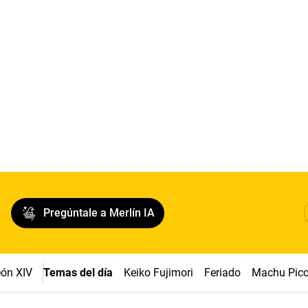
Pregúntale a Merlín IA
ón XIV
Temas del día
Keiko Fujimori
Feriado
Machu Pic