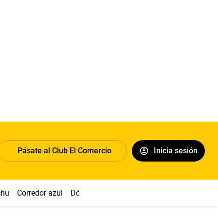
Pásate al Club El Comercio
Inicia sesión
chu
Corredor azul
Dólar
Congreso
Nasca
Acuña
Toled