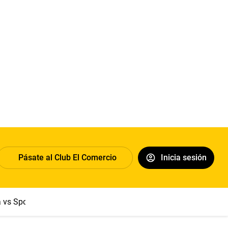
Pásate al Club El Comercio
Inicia sesión
a vs Sport Boys
Jorge Messi
Dólar
Papa León XIV
Congre