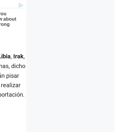
Libia
,
Irak
,
as, dicho
án pisar
 realizar
portación.