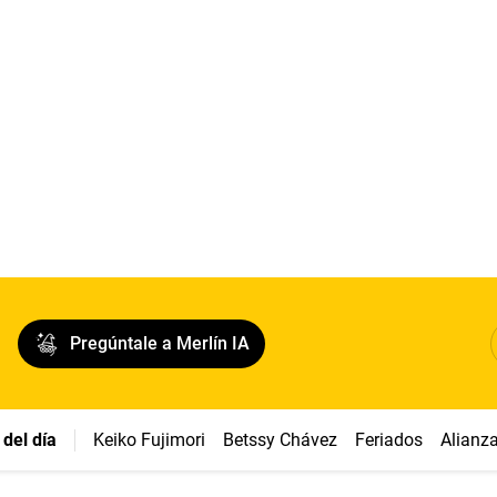
Pregúntale a Merlín IA
del día
Keiko Fujimori
Betssy Chávez
Feriados
Alianz