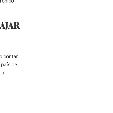
trónico
IAJAR
io contar
 país de
da