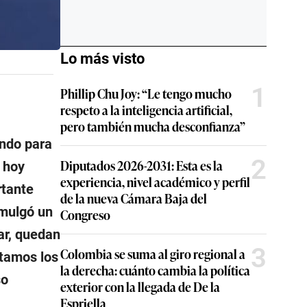
Lo más visto
1
Phillip Chu Joy: “Le tengo mucho
respeto a la inteligencia artificial,
pero también mucha desconfianza”
endo para
2
Diputados 2026-2031: Esta es la
 hoy
experiencia, nivel académico y perfil
rtante
de la nueva Cámara Baja del
omulgó un
Congreso
ar, quedan
3
Colombia se suma al giro regional a
ntamos los
la derecha: cuánto cambia la política
so
exterior con la llegada de De la
Espriella