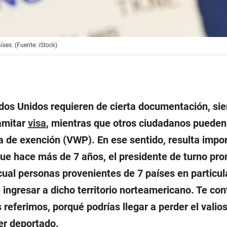
ses. (Fuente: iStock)
ados Unidos requieren de cierta documentación, si
amitar
visa
, mientras que otros ciudadanos pueden
 de exención (VWP). En ese sentido, resulta impo
que hace más de 7 años, el presidente de turno pr
cual personas provenientes de 7 países en particul
 ingresar a dicho territorio norteamericano. Te co
s referimos, porqué podrías llegar a perder el valio
er deportado.