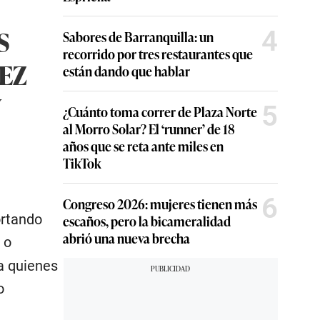
S
4
Sabores de Barranquilla: un
recorrido por tres restaurantes que
EZ
están dando que hablar
N
5
¿Cuánto toma correr de Plaza Norte
al Morro Solar? El ‘runner’ de 18
años que se reta ante miles en
TikTok
6
Congreso 2026: mujeres tienen más
ortando
escaños, pero la bicameralidad
abrió una nueva brecha
o
ia quienes
o