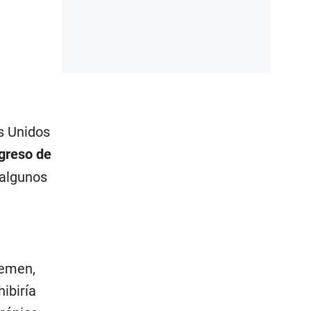
s Unidos
ngreso de
 algunos
 Yemen,
ibiría