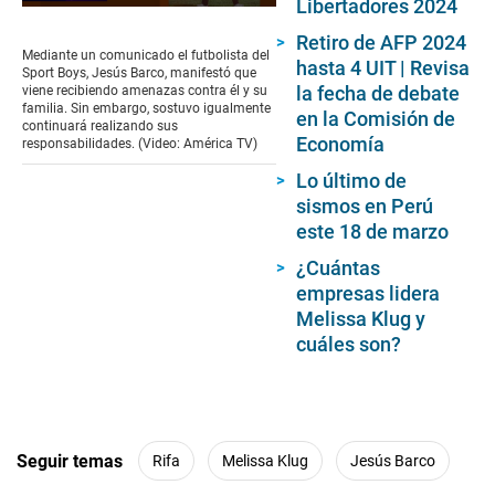
Libertadores 2024
0
seconds
Retiro de AFP 2024
of
Mediante un comunicado el futbolista del
hasta 4 UIT | Revisa
1
Sport Boys, Jesús Barco, manifestó que
minute,
la fecha de debate
viene recibiendo amenazas contra él y su
13
familia. Sin embargo, sostuvo igualmente
en la Comisión de
seconds
continuará realizando sus
Economía
responsabilidades. (Video: América TV)
Lo último de
sismos en Perú
este 18 de marzo
¿Cuántas
empresas lidera
Melissa Klug y
cuáles son?
Seguir temas
Rifa
Melissa Klug
Jesús Barco