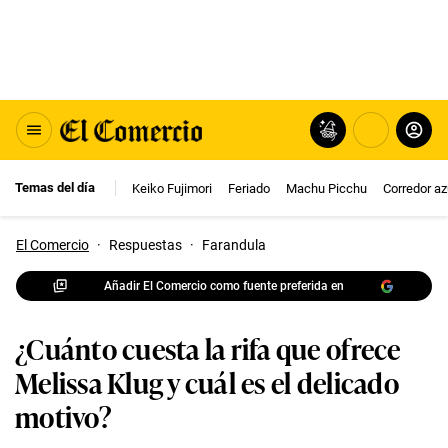
Temas del día
Keiko Fujimori
Feriado
Machu Picchu
Corredor az
El Comercio
·
Respuestas
·
Farandula
Añadir El Comercio como fuente preferida en
¿Cuánto cuesta la rifa que ofrece
Melissa Klug y cuál es el delicado
motivo?