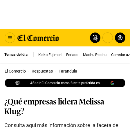
Temas del día
Keiko Fujimori
Feriado
Machu Picchu
Corredor az
El Comercio
·
Respuestas
·
Farandula
Añadir El Comercio como fuente preferida en
¿Qué empresas lidera Melissa
Klug?
Consulta aquí más información sobre la faceta de