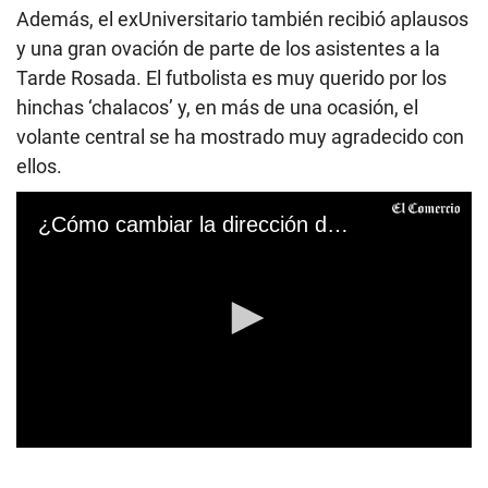
Además, el exUniversitario también recibió aplausos
y una gran ovación de parte de los asistentes a la
Tarde Rosada. El futbolista es muy querido por los
hinchas ‘chalacos’ y, en más de una ocasión, el
volante central se ha mostrado muy agradecido con
ellos.
¿Cómo cambiar la dirección de tu domicilio en el DNI? Sigue estos pasos
0
s