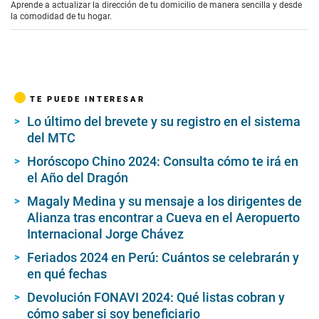
e
Aprende a actualizar la dirección de tu domicilio de manera sencilla y desde
c
la comodidad de tu hogar.
o
n
d
s
o
f
2
TE PUEDE INTERESAR
m
i
Lo último del brevete y su registro en el sistema
n
del MTC
u
t
Horóscopo Chino 2024: Consulta cómo te irá en
e
s
el Año del Dragón
,
1
Magaly Medina y su mensaje a los dirigentes de
0
Alianza tras encontrar a Cueva en el Aeropuerto
s
e
Internacional Jorge Chávez
c
o
Feriados 2024 en Perú: Cuántos se celebrarán y
n
en qué fechas
d
s
Devolución FONAVI 2024: Qué listas cobran y
cómo saber si soy beneficiario