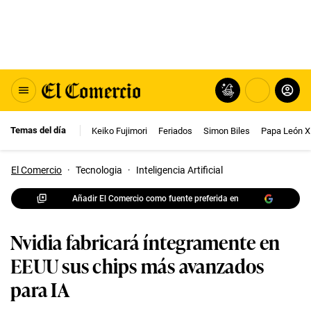
Temas del día
Keiko Fujimori
Feriados
Simon Biles
Papa León X
El Comercio
·
Tecnologia
·
Inteligencia Artificial
Añadir El Comercio como fuente preferida en
Nvidia fabricará íntegramente en
EEUU sus chips más avanzados
para IA