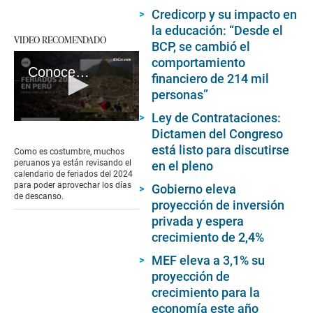
Credicorp y su impacto en
la educación: “Desde el
VIDEO RECOMENDADO
BCP, se cambió el
comportamiento
Conoce AQUÍ la lista de feriados del 2024 en Perú
financiero de 214 mil
personas”
Ley de Contrataciones:
0
Dictamen del Congreso
seconds
of
está listo para discutirse
Como es costumbre, muchos
2
peruanos ya están revisando el
en el pleno
minutes,
calendario de feriados del 2024
18
para poder aprovechar los días
Gobierno eleva
seconds
de descanso.
proyección de inversión
privada y espera
crecimiento de 2,4%
MEF eleva a 3,1% su
proyección de
crecimiento para la
economía este año