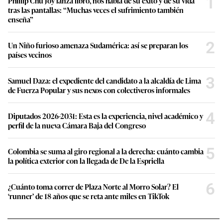
1
Phillip Chu Joy lanza libro, nos habla de su éxito y de su vida
tras las pantallas: “Muchas veces el sufrimiento también
enseña”
2
Un Niño furioso amenaza Sudamérica: así se preparan los
países vecinos
3
Samuel Daza: el expediente del candidato a la alcaldía de Lima
de Fuerza Popular y sus nexos con colectiveros informales
4
Diputados 2026-2031: Esta es la experiencia, nivel académico y
perfil de la nueva Cámara Baja del Congreso
5
Colombia se suma al giro regional a la derecha: cuánto cambia
la política exterior con la llegada de De la Espriella
6
¿Cuánto toma correr de Plaza Norte al Morro Solar? El
‘runner’ de 18 años que se reta ante miles en TikTok