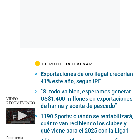
TE PUEDE INTERESAR
Exportaciones de oro ilegal crecerían
41% este año, según IPE
“Si todo va bien, esperamos generar
US$1.400 millones en exportaciones
VIDEO
RECOMENDADO
de harina y aceite de pescado”
1190 Sports: cuándo se rentabilizará,
Economía Nacional de julio 2024
cuánto van recibiendo los clubes y
0
qué viene para el 2025 con la Liga1
seconds
of
Economía