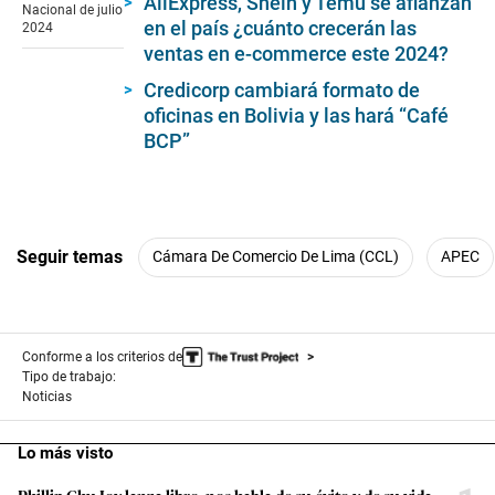
AliExpress, Shein y Temu se afianzan
39
Nacional de julio
seconds
en el país ¿cuánto crecerán las
2024
ventas en e-commerce este 2024?
Credicorp cambiará formato de
oficinas en Bolivia y las hará “Café
BCP”
Seguir temas
Cámara De Comercio De Lima (CCL)
APEC
Conforme a los criterios de
Tipo de trabajo:
Noticias
Lo más visto