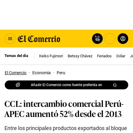
Temas del día
Keiko Fujimori
Betssy Chávez
Feriados
Dólar
J
El Comercio
·
Economia
·
Peru
Añadir El Comercio como fuente preferida en
CCL: intercambio comercial Perú-
APEC aumentó 52% desde el 2013
Entre los principales productos exportados al bloque