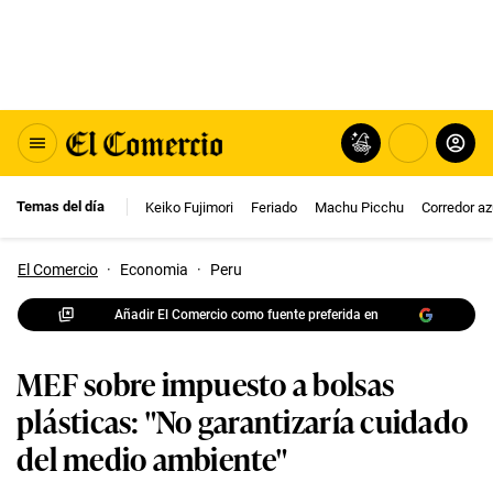
Temas del día
Keiko Fujimori
Feriado
Machu Picchu
Corredor az
El Comercio
·
Economia
·
Peru
Añadir El Comercio como fuente preferida en
MEF sobre impuesto a bolsas
plásticas: "No garantizaría cuidado
del medio ambiente"