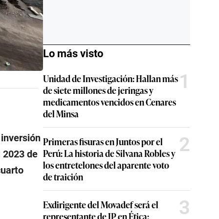
Lo más visto
1
Unidad de Investigación: Hallan más
de siete millones de jeringas y
medicamentos vencidos en Cenares
del Minsa
 inversión
2
Primeras fisuras en Juntos por el
Perú: La historia de Silvana Robles y
l 2023 de
los entretelones del aparente voto
cuarto
de traición
3
Exdirigente del Movadef será el
representante de JP en Ética: