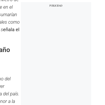
e en el
 sumarían
tales como
 s
eñala el
 año
no del
ver
 del país.
nor a la