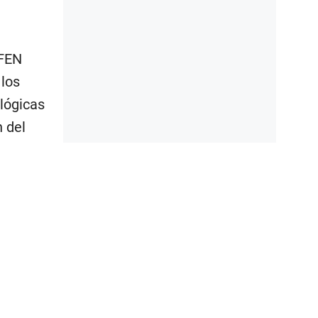
 FEN
 los
lógicas
n del