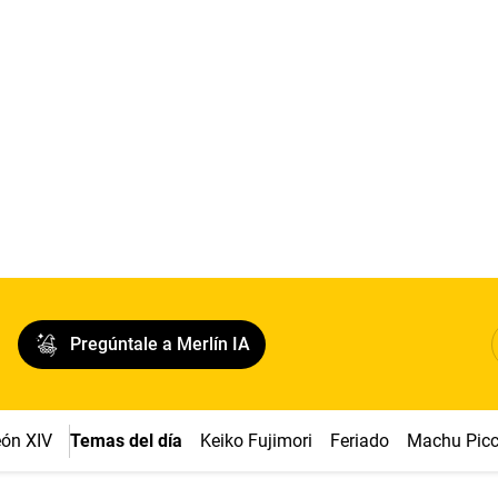
Pregúntale a Merlín IA
ón XIV
Temas del día
Keiko Fujimori
Feriado
Machu Pic