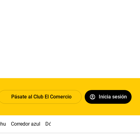
Pásate al Club El Comercio
Inicia sesión
chu
Corredor azul
Dólar
Congreso
Nasca
Acuña
Toled