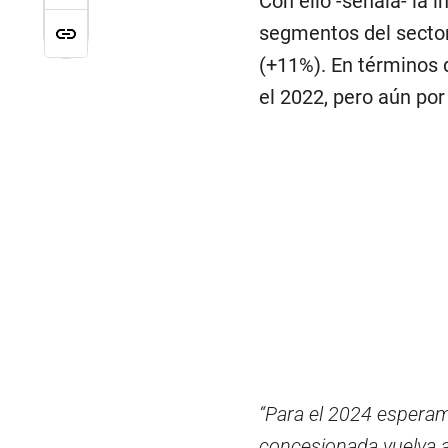
Con ello -señala- la 
segmentos del sector 
(+11%). En términos d
el 2022, pero aún por
“Para el 2024 esperam
concesionada vuelva a 