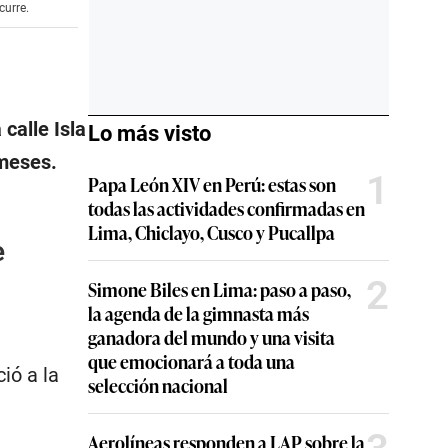
curre.
calle Isla
Lo más visto
 meses.
1
Papa León XIV en Perú: estas son
todas las actividades confirmadas en
Lima, Chiclayo, Cusco y Pucallpa
e
2
Simone Biles en Lima: paso a paso,
la agenda de la gimnasta más
ganadora del mundo y una visita
que emocionará a toda una
ió a la
selección nacional
Aerolíneas responden a LAP sobre la