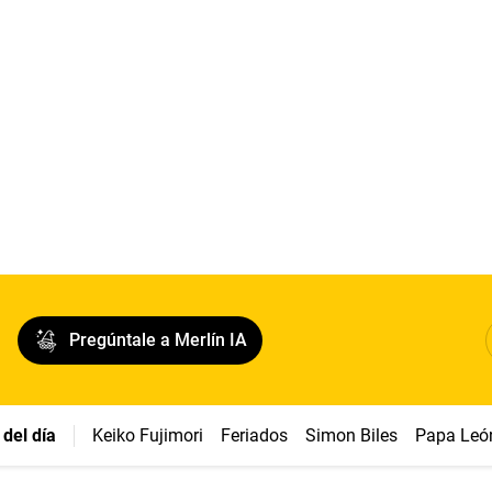
Pregúntale a Merlín IA
del día
Keiko Fujimori
Feriados
Simon Biles
Papa Leó