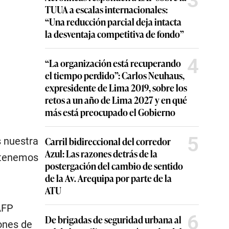
3
TUUA a escalas internacionales:
“Una reducción parcial deja intacta
la desventaja competitiva de fondo”
4
“La organización está recuperando
el tiempo perdido”: Carlos Neuhaus,
expresidente de Lima 2019, sobre los
retos a un año de Lima 2027 y en qué
más está preocupado el Gobierno
5
Carril bidireccional del corredor
s nuestra
Azul: Las razones detrás de la
s tenemos
postergación del cambio de sentido
de la Av. Arequipa por parte de la
ATU
AFP
6
De brigadas de seguridad urbana al
iones de