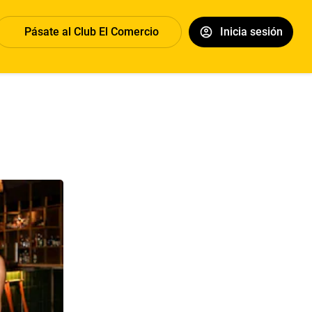
Pásate al Club El Comercio
Inicia sesión