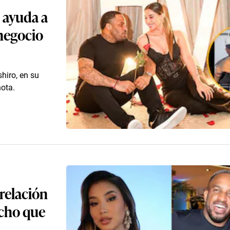
 ayuda a
negocio
hiro, en su
ota.
relación
ucho que