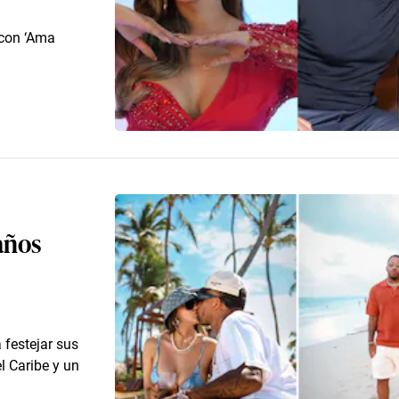
 con ‘Ama
años
 festejar sus
l Caribe y un