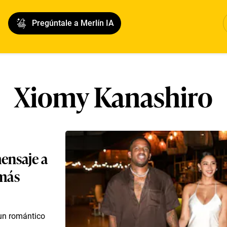
Pregúntale a Merlín IA
Xiomy Kanashiro
ensaje a
 más
 un romántico