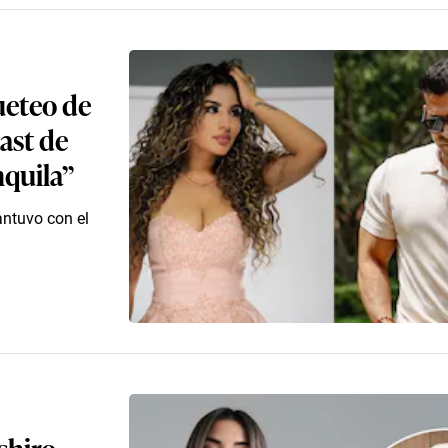
ueteo de
ast de
nquila”
antuvo con el
shiro