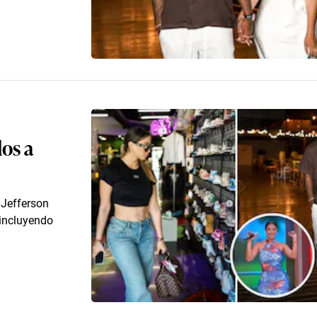
los a
 Jefferson
 incluyendo