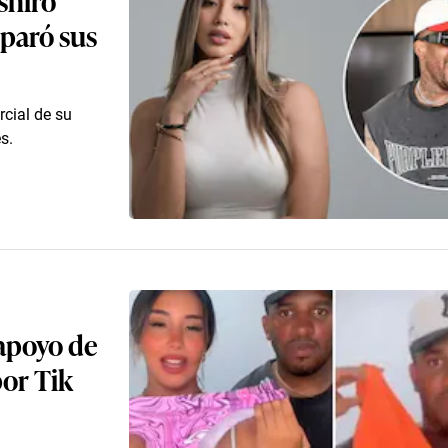
sparó sus
cial de su
s.
 apoyo de
por Tik