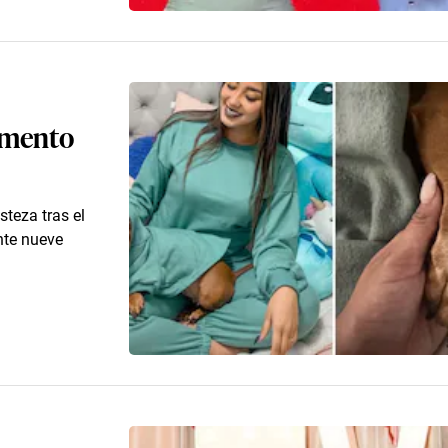
omento
steza tras el
nte nueve