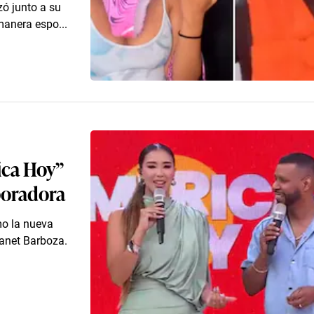
zó junto a su
manera espo...
ica Hoy”
boradora
mo la nueva
anet Barboza.