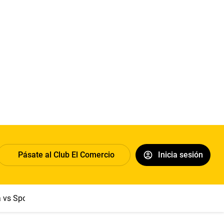
Pásate al Club El Comercio
Inicia sesión
a vs Sport Boys
Jorge Messi
Dólar
Papa León XIV
Congre