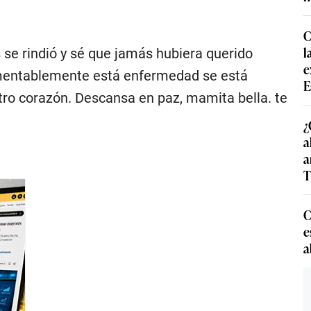
C
l
se rindió y sé que jamás hubiera querido
e
Lamentablemente está enfermedad se está
E
tro corazón. Descansa en paz, mamita bella. te
¿
a
a
T
C
e
a