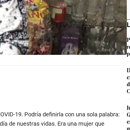
L
P
r
p
D
e
d
C
J
G
OVID-19. Podría definirla con una sola palabra:
e
ía de nuestras vidas. Era una mujer que
m