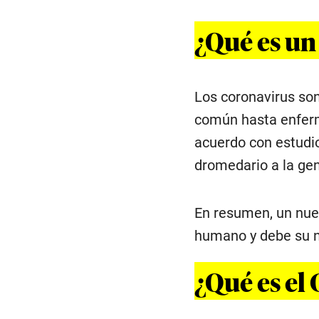
¿Qué es un
Los coronavirus son
común hasta enferm
acuerdo con estudio
dromedario a la gen
En resumen, un nue
humano y debe su n
¿Qué es el