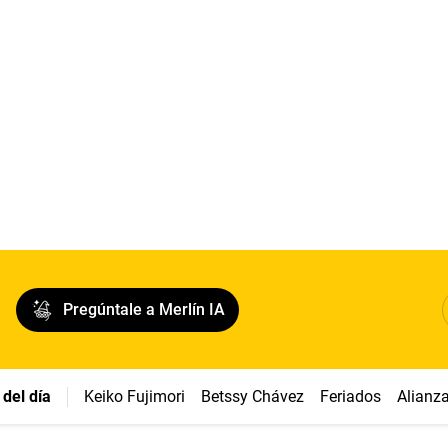
Pregúntale a Merlín IA
del día
Keiko Fujimori
Betssy Chávez
Feriados
Alianz