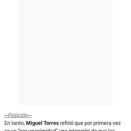
─Posición─
En tanto,
Miguel
Torres
refirió que por primera vez
se ve “por unanimidad” una intención de que las