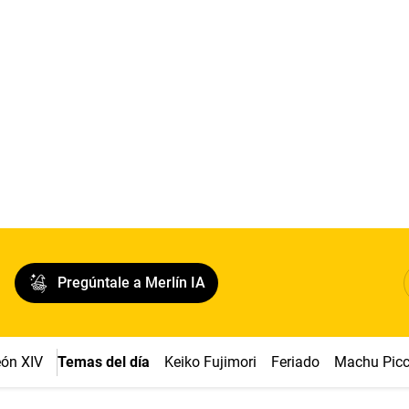
Pregúntale a Merlín IA
ón XIV
Temas del día
Keiko Fujimori
Feriado
Machu Pic