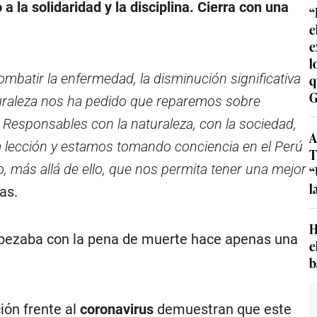
la solidaridad y la disciplina. Cierra con una
“
e
e
l
mbatir la enfermedad, la disminución significativa
q
G
turaleza nos ha pedido que reparemos sobre
esponsables con la naturaleza, con la sociedad,
A
a lección y estamos tomando conciencia en el Perú
T
, más allá de ello, que nos permita tener una mejor
“
l
as.
H
ropezaba con la pena de muerte hace apenas una
e
b
ción frente al
coronavirus
demuestran que este