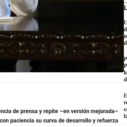
L
U
d
m
d
P
P
l
d
E
r
e
encia de prensa y repite –en versión mejorada–
l
 con paciencia su curva de desarrollo y refuerza