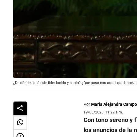
¿De dónde salió este líder lúcido y sabio? ¿Qué pasó con aquel que trope
Por
Maria Alejandra Campo
19/03/2020, 11:29 a.m.
Con tono sereno y 
los anuncios de la 