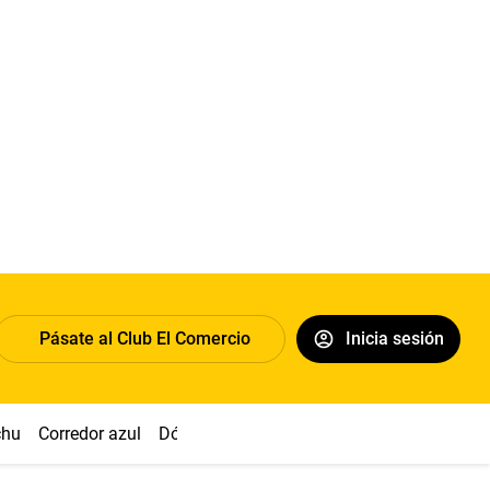
Pásate al Club El Comercio
Inicia sesión
chu
Corredor azul
Dólar
Congreso
Nasca
Acuña
Toled