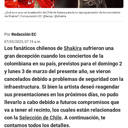
¿Qué tuvo que ver la selección de Chile de Gareca para la no reprogramación de los conciertos
de Shakira? | Composición EC: @laroja / @shakira
Por
Redacción EC
07/03/2025, 07:19 a.m.
Los fanáticos chilenos de
Shakira
sufrieron una
gran decepción cuando los conciertos de la
colombiana en su país, previstos para el domingo 2
y lunes 3 de marzo del presente año, se vieron
cancelados debido a problemas de seguridad con la
infraestructura. Si bien la artista deseó reagendar
sus presentaciones en los próximos días, no pudo
llevarlo a cabo debido a futuros compromisos que
va a tener el recinto, los cuales están relacionados
con la
Selección de Chile
. A continuación, te
contamos todos los detalles.