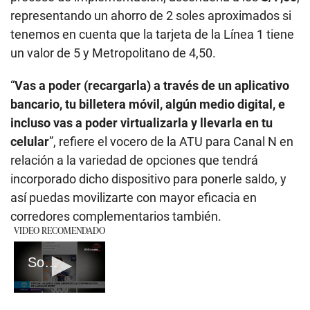
representando un ahorro de 2 soles aproximados si
tenemos en cuenta que la tarjeta de la Línea 1 tiene
un valor de 5 y Metropolitano de 4,50.
“
Vas a poder (recargarla) a través de un aplicativo
bancario, tu billetera móvil, algún medio digital, e
incluso vas a poder virtualizarla y llevarla en tu
celular
”, refiere el vocero de la ATU para Canal N en
relación a la variedad de opciones que tendrá
incorporado dicho dispositivo para ponerle saldo, y
así puedas movilizarte con mayor eficacia en
corredores complementarios también.
VIDEO RECOMENDADO
Soso llegó a Lima para sumarse a Alianza Lima
0
seconds