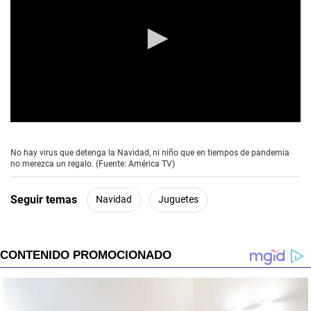
0
s
e
No hay virus que detenga la Navidad, ni niño que en tiempos de pandemia
c
no merezca un regalo. (Fuente: América TV)
o
n
d
Seguir temas
Navidad
Juguetes
s
o
f
7
m
i
n
u
t
e