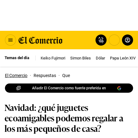
Temas del día
Keiko Fujimori
Simon Biles
Dólar
Papa León XIV
El Comercio
·
Respuestas
·
Que
Añadir El Comercio como fuente preferida en
Navidad: ¿qué juguetes
ecoamigables podemos regalar a
los más pequeños de casa?