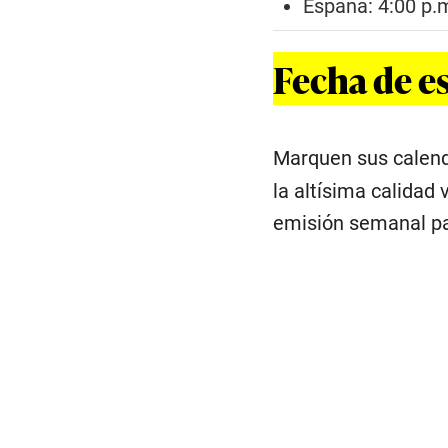
España: 4:00 p.m
Fecha de es
Marquen sus calenda
la altísima calidad
emisión semanal pa