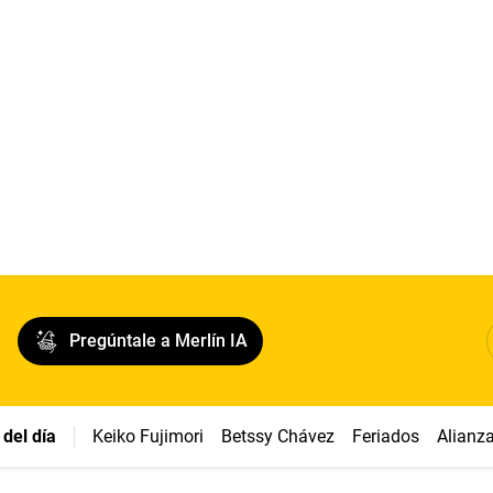
Pregúntale a Merlín IA
del día
Keiko Fujimori
Betssy Chávez
Feriados
Alianz