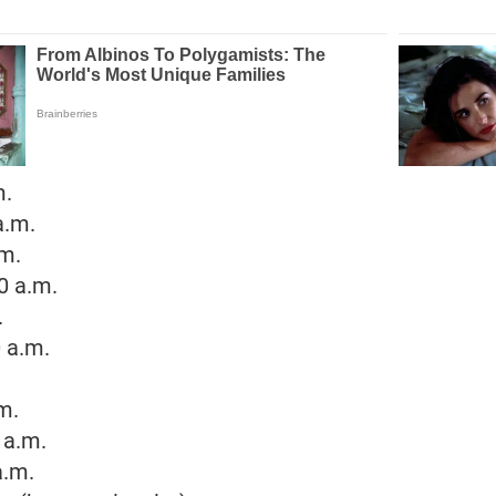
m.
a.m.
.m.
0 a.m.
.
 a.m.
.m.
 a.m.
a.m.