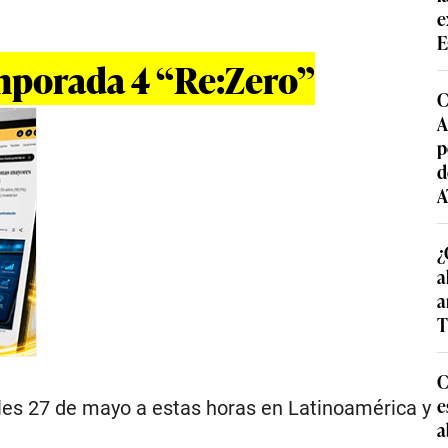
e
E
emporada 4 “Re:Zero”
C
A
p
d
A
¿
a
a
T
C
e
oles 27 de mayo a estas horas en Latinoamérica y
a