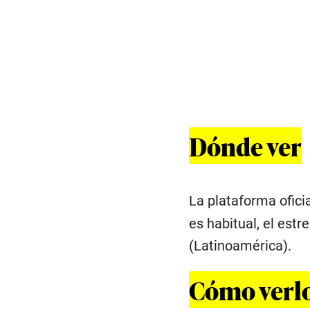
Dónde ver
La plataforma ofici
es habitual, el est
(Latinoamérica).
Cómo verlo