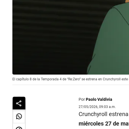
El capítulo 8 de la Temporada 4 de “Re:Zero” se estrena en Crunchyroll este
Por
Paolo Valdivia
27/05/2026, 09:03 a.m.
Crunchyroll estrena
miércoles 27 de may