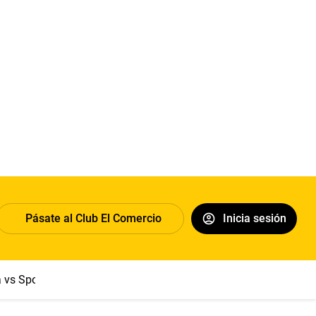
Pásate al Club El Comercio
Inicia sesión
a vs Sport Boys
Jorge Messi
Dólar
Papa León XIV
Congre