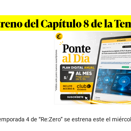
treno del Capítulo 8 de la T
 temporada 4 de “Re:Zero” se estrena este el miérc