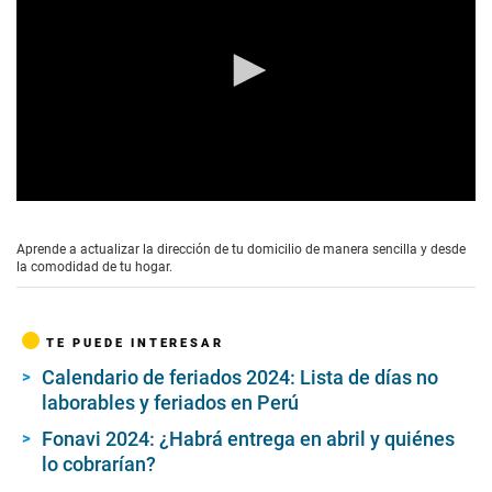
0
s
e
Aprende a actualizar la dirección de tu domicilio de manera sencilla y desde
c
la comodidad de tu hogar.
o
n
d
s
TE PUEDE INTERESAR
o
f
Calendario de feriados 2024: Lista de días no
2
laborables y feriados en Perú
m
i
n
Fonavi 2024: ¿Habrá entrega en abril y quiénes
u
lo cobrarían?
t
e