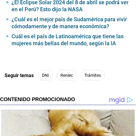
¿El Eclipse Solar 2024 del 8 de abril se podrá ver
s
en el Perú? Esto dijo la NASA
,
1
0
¿Cuál es el mejor país de Sudamérica para vivir
s
cómodamente y de manera económica?
e
c
Cuál es el país de Latinoamérica que tiene las
o
mujeres más bellas del mundo, según la IA
n
d
s
Seguir temas
DNI
Reniec
Trámites