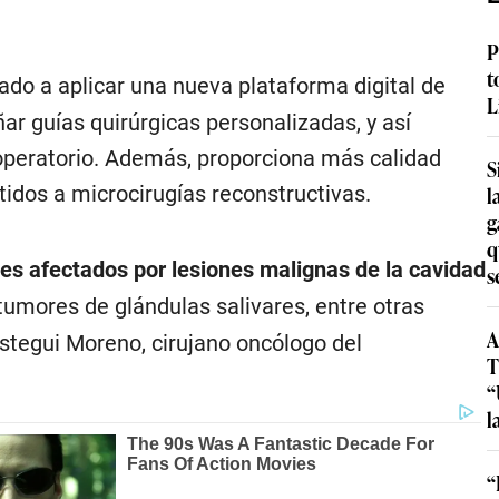
P
t
do a aplicar una nueva plataforma digital de
L
ñar guías quirúrgicas personalizadas, y así
 operatorio. Además, proporciona más calidad
S
idos a microcirugías reconstructivas.
l
g
q
tes afectados por lesiones malignas de la cavidad
s
tumores de glándulas salivares, entre otras
A
éstegui Moreno, cirujano oncólogo del
T
“
l
“