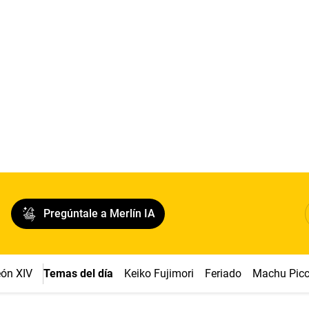
Pregúntale a Merlín IA
ón XIV
Temas del día
Keiko Fujimori
Feriado
Machu Pic