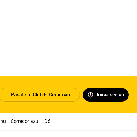
Pásate al Club El Comercio
Inicia sesión
chu
Corredor azul
Dólar
Simon Biles
Congreso
Nasca