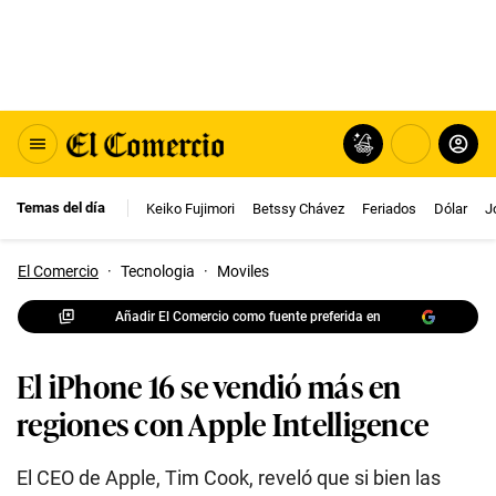
Temas del día
Keiko Fujimori
Betssy Chávez
Feriados
Dólar
J
El Comercio
·
Tecnologia
·
Moviles
Añadir El Comercio como fuente preferida en
El iPhone 16 se vendió más en
regiones con Apple Intelligence
El CEO de Apple, Tim Cook, reveló que si bien las