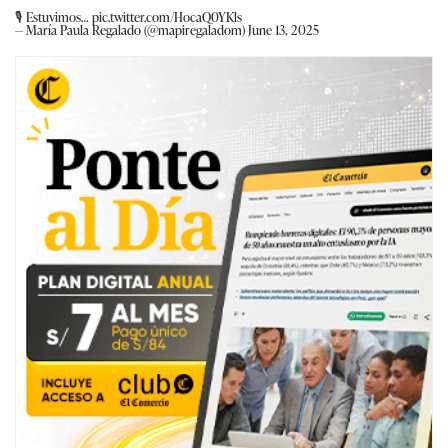
🎙️ Estuvimos…
pic.twitter.com/HocaQ0YKls
— María Paula Regalado (@mapiregaladom)
June 13, 2025