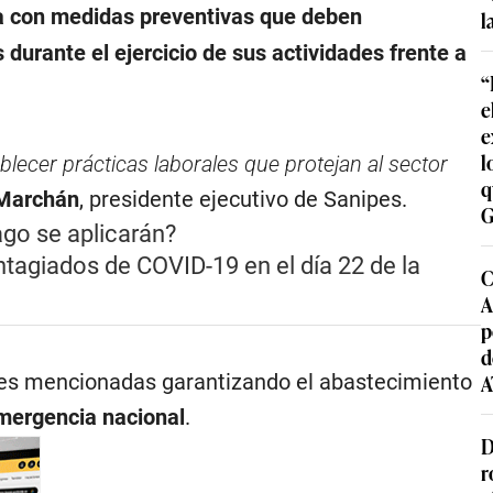
ía con medidas preventivas que deben
l
durante el ejercicio de sus actividades frente a
“
e
e
l
lecer prácticas laborales que protejan al sector
q
Marchán
, presidente ejecutivo de Sanipes.
G
pago se aplicarán?
tagiados de COVID-19 en el día 22 de la
C
A
p
d
ades mencionadas garantizando el abastecimiento
A
mergencia nacional
.
D
r