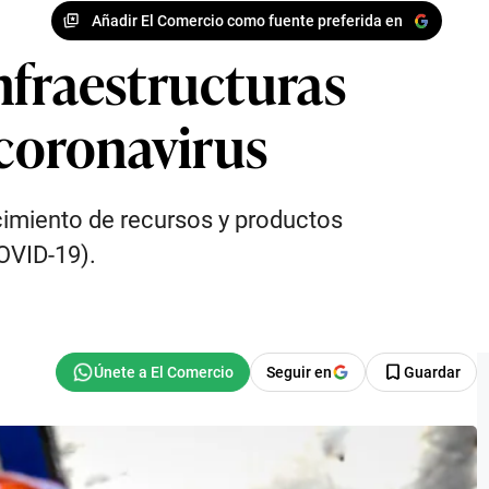
Añadir El Comercio como fuente preferida en
nfraestructuras
 coronavirus
cimiento de recursos y productos
OVID-19).
Seguir en
Guardar