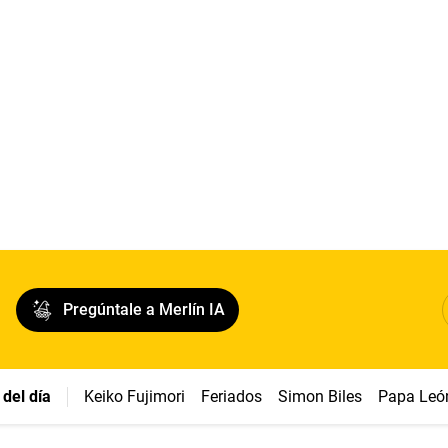
Pregúntale a Merlín IA
del día
Keiko Fujimori
Feriados
Simon Biles
Papa Leó