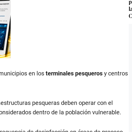
p
l
C
municipios en los
terminales pesqueros
y centros
raestructuras pesqueras deben operar con el
nsiderados dentro de la población vulnerable.
frecuencia de desinfección en áreas de proceso,