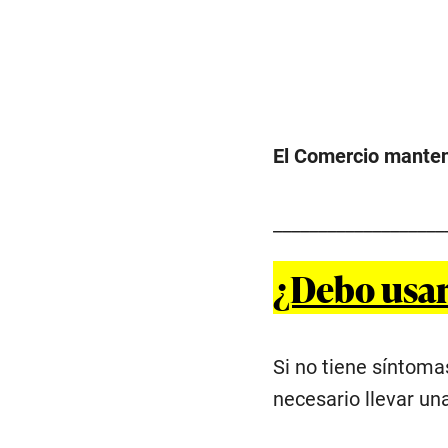
El Comercio mantend
___________________
¿Debo usar
Si no tiene síntomas
necesario llevar un