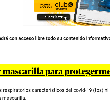
rá con acceso libre todo su contenido informativo
_________________________
 mascarilla para protegerme
 respiratorios característicos del covid-19 (tos) n
a mascarilla.