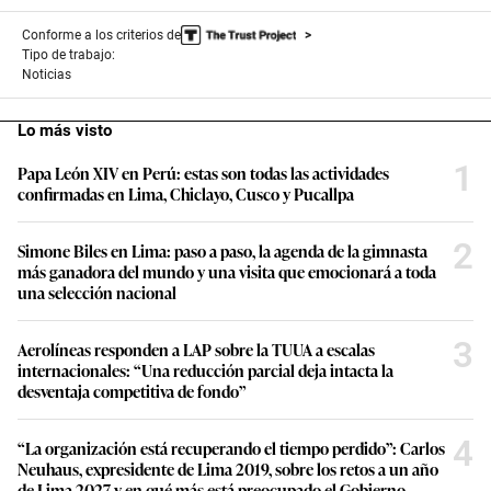
Conforme a los criterios de
Tipo de trabajo:
Noticias
Lo más visto
1
Papa León XIV en Perú: estas son todas las actividades
confirmadas en Lima, Chiclayo, Cusco y Pucallpa
2
Simone Biles en Lima: paso a paso, la agenda de la gimnasta
más ganadora del mundo y una visita que emocionará a toda
una selección nacional
3
Aerolíneas responden a LAP sobre la TUUA a escalas
internacionales: “Una reducción parcial deja intacta la
desventaja competitiva de fondo”
4
“La organización está recuperando el tiempo perdido”: Carlos
Neuhaus, expresidente de Lima 2019, sobre los retos a un año
de Lima 2027 y en qué más está preocupado el Gobierno