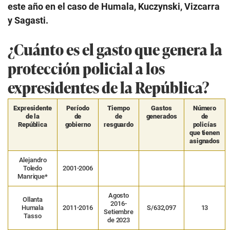
este año en el caso de Humala, Kuczynski, Vizcarra
y Sagasti.
¿Cuánto es el gasto que genera la
protección policial a los
expresidentes de la República?
Expresidente
Período
Tiempo
Gastos
Número
de la
de
de
generados
de
República
gobierno
resguardo
policías
que tienen
asignados
Alejandro
Toledo
2001-2006
Manrique*
Agosto
Ollanta
2016-
Humala
2011-2016
S/632,097
13
Setiembre
Tasso
de 2023