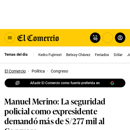
Temas del día
Keiko Fujimori
Betssy Chávez
Feriados
Dólar
J
El Comercio
·
Politica
·
Congreso
Añadir El Comercio como fuente preferida en
Manuel Merino: La seguridad
policial como expresidente
demandó más de S/277 mil al