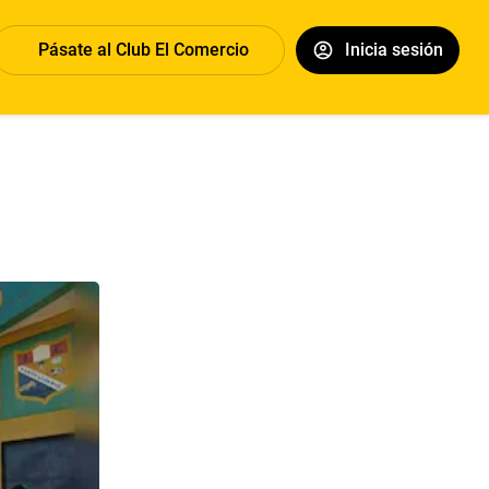
Pásate al Club El Comercio
Inicia sesión