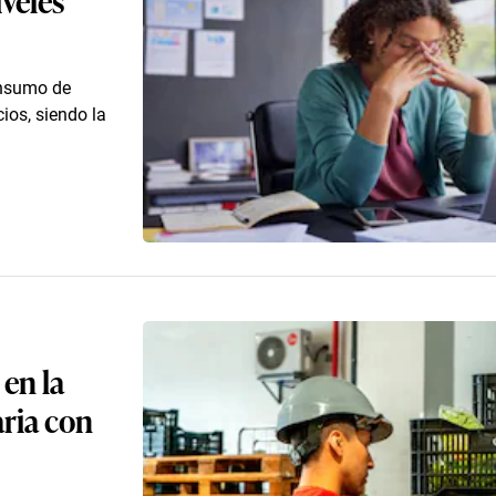
onsumo de
ios, siendo la
en la
aria con