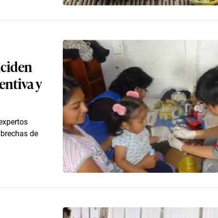
nciden
entiva y
expertos
 brechas de