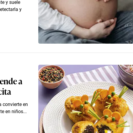
te y suele
etectarla y
rende a
cita
a convierte en
e en niños...