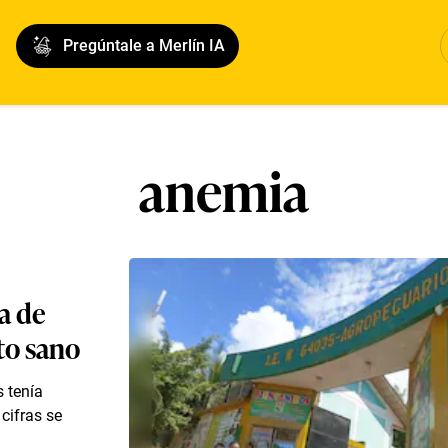
Pregúntale a Merlín IA
anemia
a de
to sano
s tenía
cifras se