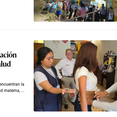
mación
alud
 encuentran la
d materna, ...