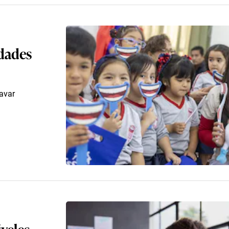
dades
avar
iveles