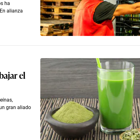
os ha
 En alianza
bajar el
eínas,
 un gran aliado