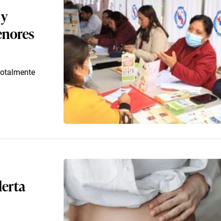
 y
enores
 totalmente
lerta