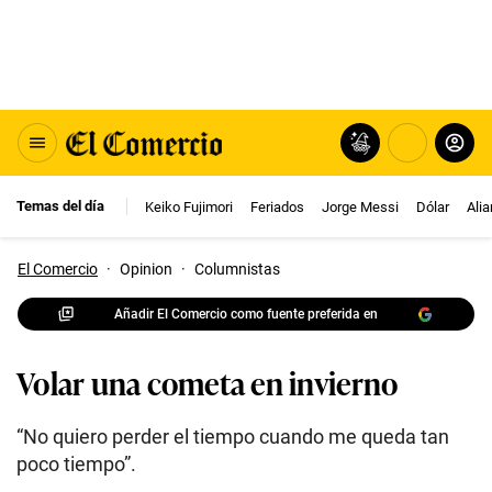
Temas del día
Keiko Fujimori
Feriados
Jorge Messi
Dólar
Ali
El Comercio
·
Opinion
·
Columnistas
Añadir El Comercio como fuente preferida en
Volar una cometa en invierno
“No quiero perder el tiempo cuando me queda tan
poco tiempo”.