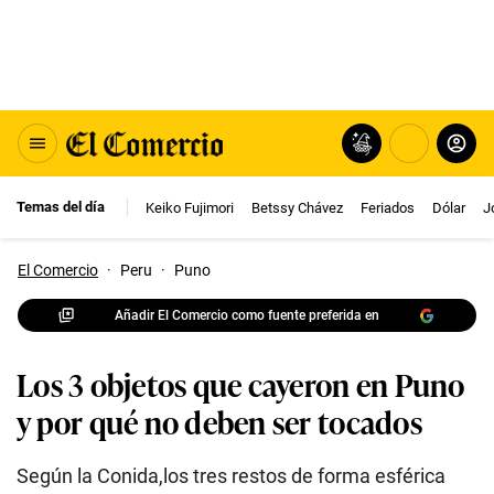
Temas del día
Keiko Fujimori
Betssy Chávez
Feriados
Dólar
J
El Comercio
·
Peru
·
Puno
Añadir El Comercio como fuente preferida en
Los 3 objetos que cayeron en Puno
y por qué no deben ser tocados
Según la Conida,los tres restos de forma esférica