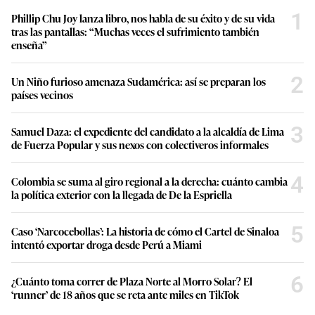
1
Phillip Chu Joy lanza libro, nos habla de su éxito y de su vida
tras las pantallas: “Muchas veces el sufrimiento también
enseña”
2
Un Niño furioso amenaza Sudamérica: así se preparan los
países vecinos
3
Samuel Daza: el expediente del candidato a la alcaldía de Lima
de Fuerza Popular y sus nexos con colectiveros informales
4
Colombia se suma al giro regional a la derecha: cuánto cambia
la política exterior con la llegada de De la Espriella
5
Caso ‘Narcocebollas’: La historia de cómo el Cartel de Sinaloa
intentó exportar droga desde Perú a Miami
6
¿Cuánto toma correr de Plaza Norte al Morro Solar? El
‘runner’ de 18 años que se reta ante miles en TikTok