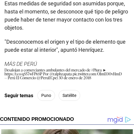
Estas medidas de seguridad son asumidas porque,
hasta el momento, se desconoce qué tipo de peligro
puede haber de tener mayor contacto con los tres
objetos.
"Desconocemos el origen y el tipo de elemento que
puede estar al interior", apuntó Henríquez.
MÁS DE PERÚ
Desalojan a comerciantes ambulantes del mercado de
#Piura
►
https://t.co/qS57wFP6SP
Por
@ralphzapata
pic.twitter.com/OJmE00vHmD
— Perú El Comercio (@PeruECpe)
30 de enero de 2018
Seguir temas
Puno
Satélite