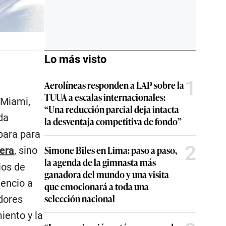
Lo más visto
1
Aerolíneas responden a LAP sobre la
TUUA a escalas internacionales:
 Miami,
“Una reducción parcial deja intacta
da
la desventaja competitiva de fondo”
epara para
2
Simone Biles en Lima: paso a paso,
dera
, sino
la agenda de la gimnasta más
ios de
ganadora del mundo y una visita
lencio a
que emocionará a toda una
selección nacional
dores
iento y la