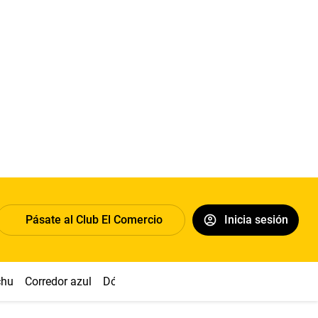
Pásate al Club El Comercio
Inicia sesión
chu
Corredor azul
Dólar
Congreso
Nasca
Acuña
Toled