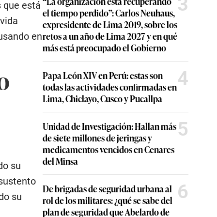
3
“La organización está recuperando
s que está
el tiempo perdido”: Carlos Neuhaus,
vida
expresidente de Lima 2019, sobre los
retos a un año de Lima 2027 y en qué
ausando en
más está preocupado el Gobierno
4
Papa León XIV en Perú: estas son
O
todas las actividades confirmadas en
Lima, Chiclayo, Cusco y Pucallpa
5
Unidad de Investigación: Hallan más
de siete millones de jeringas y
medicamentos vencidos en Cenares
del Minsa
do su
 sustento
6
De brigadas de seguridad urbana al
do su
rol de los militares: ¿qué se sabe del
plan de seguridad que Abelardo de