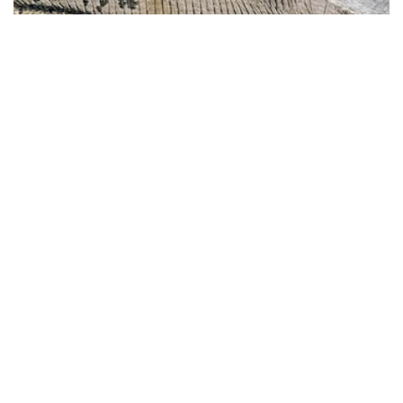
Un hallazgo sin precedentes: encuentran el
cerebro fosilizado de un pez prehistórico y así
luce
Más sobre Perú